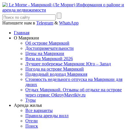
Напишите нам в
Telegram
&
WhatsApp
Главная
О Маврикии
Об острове Маврикий
Достопримечательности
Цены на Маврикии
Виза на Маврикий 2026
Лучшее побережье Маврикия: Юго – Запад
Погода на острове Маврикий
Подводный водопад Маврикия
Стоимость недельного отпуска на Маврикии для
двоих
Отдых Маврикий. Отзывы об отдыхе на острове
через сервис OtkroyMavrikiy.ru
Туры
Аренда жилья
Все варианты
Правила аренды вилл
Отели
Поиск