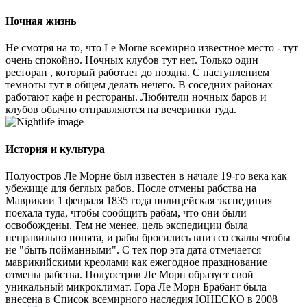
Ночная жизнь
Не смотря на то, что Le Morne всемирно известное место - тут
очень спокойно. Ночных клубов тут нет. Только один
ресторан , который работает до поздна. С наступлением
темноты тут в общем делать нечего. В соседних районах
работают кафе и рестораны. Любители ночных баров и
клубов обычно отправляются на вечеринки туда.
История и культура
Полуостров Ле Морне был известен в начале 19-го века как
убежище для беглых рабов. После отмены рабства на
Маврикии 1 февраля 1835 года полицейская экспедиция
поехала туда, чтобы сообщить рабам, что они были
освобождены. Тем не менее, цель экспедиции была
неправильно понята, и рабы бросились вниз со скалы чтобы
не "быть пойманными". С тех пор эта дата отмечается
маврикийскими креолами как ежегодное празднование
отмены рабства. Полуостров Ле Морн образует свой
уникальный микроклимат. Гора Ле Морн Брабант была
внесена в Список всемирного наследия ЮНЕСКО в 2008