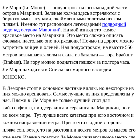
Ле Морн (Le Morne) — полуостров на юго-западной части
острова Маврикий. Зеленые холмы здесь встречаются с
бирюзовыми лагунами, окаймленными золотым песком
пляжей. Именно тут расположен легендарный
подводный
водопад острова Маврикий
. На мой взгляд это самое
красивое место на Маврикии. Это место сложно описать
словами, настолько оно потрясающе! Ночью на дороге можно
встретить зайцев и оленей.
Над полуостровом, на высоте 556
метров возвышается холм и скала из базальта — гора Брабант
(Brabant). На гору можно подняться пешком за полтора часа.
Ле Морн находится в Списке всемирного наследия
ЮНЕСКО.
В Леморне стоят в основном частные виллы, но некоторые из
них можно арендовать. Самые лучшие из них представлены у
нас.
Пляжи в Ле Морн не только лучший спот для
кайтсерфинга, виндсерфинга и серфинга на Маврикии, но и
во всем мире. Тут лучше всего кататься при юго восточном и
южном направлении ветра. При то что с одной стороны
пляжа есть ветер, то на расстоянии десяти метров за мысов его
уже нету. Именно поэтому Ле Морне универсальное место для