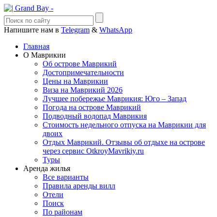
Напишите нам в
Telegram
&
WhatsApp
Главная
О Маврикии
Об острове Маврикий
Достопримечательности
Цены на Маврикии
Виза на Маврикий 2026
Лучшее побережье Маврикия: Юго – Запад
Погода на острове Маврикий
Подводный водопад Маврикия
Стоимость недельного отпуска на Маврикии для
двоих
Отдых Маврикий. Отзывы об отдыхе на острове
через сервис OtkroyMavrikiy.ru
Туры
Аренда жилья
Все варианты
Правила аренды вилл
Отели
Поиск
По районам