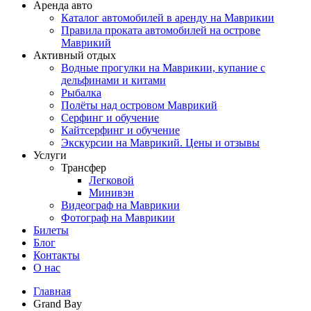
Аренда авто
Каталог автомобилей в аренду на Маврикии
Правила проката автомобилей на острове
Маврикий
Активный отдых
Водные прогулки на Маврикии, купание с
дельфинами и китами
Рыбалка
Полёты над островом Маврикий
Серфинг и обучение
Кайтсерфинг и обучение
Экскурсии на Маврикий. Цены и отзывы
Услуги
Трансфер
Легковой
Минивэн
Видеограф на Маврикии
Фотограф на Маврикии
Билеты
Блог
Контакты
О нас
Главная
Grand Bay