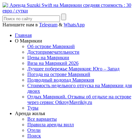
Напишите нам в
Telegram
&
WhatsApp
Главная
О Маврикии
Об острове Маврикий
Достопримечательности
Цены на Маврикии
Виза на Маврикий 2026
Лучшее побережье Маврикия: Юго – Запад
Погода на острове Маврикий
Подводный водопад Маврикия
Стоимость недельного отпуска на Маврикии для
двоих
Отдых Маврикий. Отзывы об отдыхе на острове
через сервис OtkroyMavrikiy.ru
Туры
Аренда жилья
Все варианты
Правила аренды вилл
Отели
Поиск