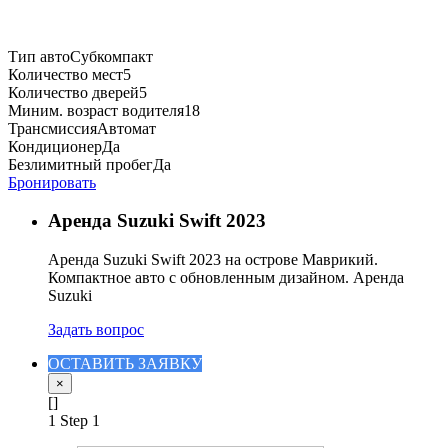
Тип авто
Субкомпакт
Количество мест
5
Количество дверей
5
Миним. возраст водителя
18
Трансмиссия
Автомат
Кондиционер
Да
Безлимитный пробег
Да
Бронировать
Аренда Suzuki Swift 2023
Аренда Suzuki Swift 2023 на острове Маврикий.
Компактное авто с обновленным дизайном. Аренда
Suzuki
Задать вопрос
ОСТАВИТЬ ЗАЯВКУ
×
[]
1
Step 1